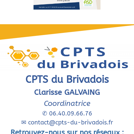
CPTS du Brivadois
Clarisse GALVAING
Coordinatrice
✆
06.40.09.66.76
✉
contact@cpts-du-brivadois.fr
Retrouvez-nous sur nos réseaux :