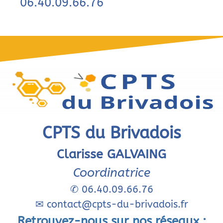
06.40.09.66.76
CPTS du Brivadois
Clarisse GALVAING
Coordinatrice
✆
06.40.09.66.76
✉
contact@cpts-du-brivadois.fr
Retrouvez-nous sur nos réseaux :